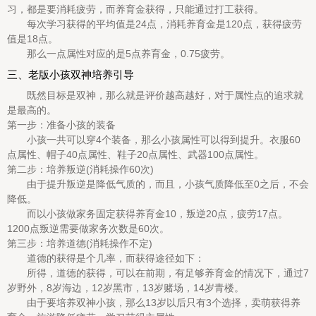
习，都是要消耗疲劳，而养育金获得，只能通过打工获得。
每次学习获得的平均值是24点，消耗养育金是120点，获得疲劳
值是18点。
那么一点属性对应的是5点养育金，0.75疲劳。
三、老版小孩双神培养引导
既然目标是双神，那么就是评价越高越好，对于属性点的追求就
是最高的。
第一步：准备小孩的装备
小孩一共可以穿4个装备，那么小孩属性可以得到提升。衣服60
点属性、帽子40点属性、鞋子20点属性、武器100点属性。
第二步：培养叛逆(消耗操作60次)
由于提升叛逆是降低气质的，而且，小孩气质降低至0之后，不会
降低。
而以小孩做家务固定获得养育金10，叛逆20点，疲劳17点。
1200点叛逆需要做家务次数是60次。
第三步：培养道德(消耗操作不定)
道德的获得是个几率，而获得途径如下：
所得，道德的获得，可以在前期，有足够养育金的情况下，通过7
岁野外，8岁海边，12岁黑市，13岁赌场，14岁青楼。
由于要培养双神小孩，那么13岁以后只有3个选择，卖萌获得养