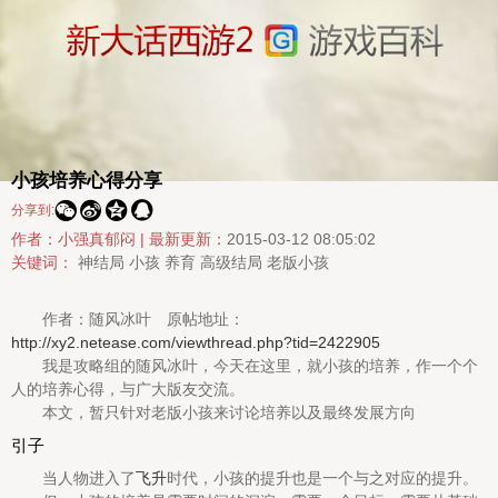
小孩培养心得分享




分享到:
作者：小强真郁闷 |
最新更新：
2015-03-12 08:05:02
关键词：
神结局
小孩
养育
高级结局
老版小孩
作者：随风冰叶 原帖地址：
http://xy2.netease.com/viewthread.php?tid=2422905
我是攻略组的随风冰叶，今天在这里，就小孩的培养，作一个个
人的培养心得，与广大版友交流。
本文，暂只针对老版小孩来讨论培养以及最终发展方向
引子
当人物进入了
飞升
时代，小孩的提升也是一个与之对应的提升。