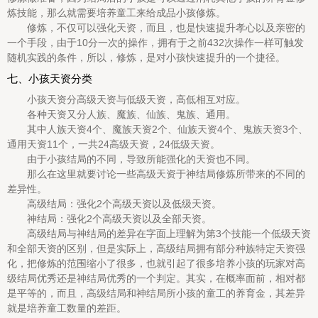
炼技能，那么就需要培养童工来给成品小孩修炼。
修炼，不仅可以强化天资，而且，也是快速提升孝心以及亲密的
一个手段，由于10分一次的操作，拥有于之前432次操作一样可触发
随机实践的条件，所以，修炼，是对小孩快速提升的一个捷径。
七、小孩天资分类
小孩天资分高级天资与低级天资，高低相互对应。
各种天资又分人族、魔族、仙族、鬼族、通用。
其中人族天资4个、魔族天资2个、仙族天资4个、鬼族天资3个、
通用天资11个，一共24高级天资，24低级天资。
由于小孩结局的不同，导致所能强化的天资也不同。
那么在这里就要讨论一些高级天资于神结局修炼所带来的不同的
差异性。
高级结局：强化2个高级天资以及低级天资。
神结局：强化2个高级天资以及全部天资。
高级结局与神结局的差异在字面上理解为第3个技能一个低级天资
和全部天资的区别，但是实际上，高级结局拥有部分种族特定天资强
化，把修炼的范围缩小了很多，也就引起了很多培养小孩的玩家对高
级结局优秀还是神结局优秀的一个判定。其实，在概率面前，相对都
是平等的，而且，高级结局和神结局所小孩的童工的养育金，其差异
就是培养童工数量的差距。