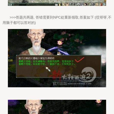
>>>答题共两题, 答错需要到NPC处重新领取,答案如下:(哎呀呀,不
用脑子都可以答对的)