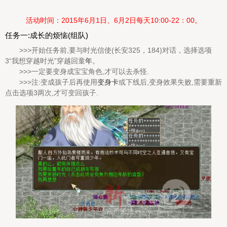
活动时间：2015年6月1日、6月2日每天10:00-22：00。
任务一:成长的烦恼(组队)
>>>开始任务前,要与时光信使(长安325，184)对话，选择选项
3“我想穿越时光”穿越回童
年
。
>>>一定要变身成宝宝角色,才可以去杀怪.
>>>注:变成孩子后再使用
变身卡
或下线后,变身效果失败,需要重新
点击选项3两次,才可变回孩子.