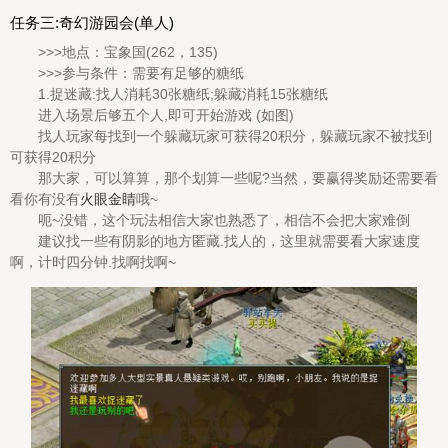
任务三:奇幻游园会(单人)
>>>地点：宝象国(262，135)
>>>参与条件：需要有足够的糖纸
1.捉迷藏:找人消耗30张糖纸;躲藏消耗15张糖纸
进入场景后够五个人,即可开始游戏 (如图)
找人玩家每找到一个躲藏玩家可获得20积分，躲藏玩家不被找到
可获得20积分
那大家，可以算算，那个划算一些呢?当然，要赢得奖励还需要看
看你有没有
火眼金睛
哦~
呃~没错，这个玩法相信大家也熟悉了，相信不会把大家难倒
建议找一些有阴影的地方匿藏.找人的，这里就需要看大家速度
啊，计时四分钟.找啊找啊~