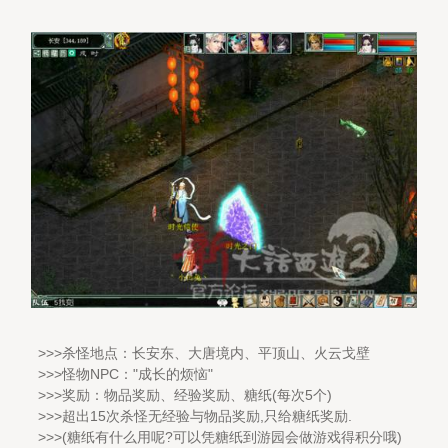
>>>杀怪地点：长安东、大唐境内、平顶山、火云戈壁
>>>怪物NPC："成长的烦恼"
>>>奖励：物品奖励、经验奖励、糖纸(每次5个)
>>>超出15次杀怪无经验与物品奖励,只给糖纸奖励.
>>>(糖纸有什么用呢?可以凭糖纸到游园会做游戏得积分哦)