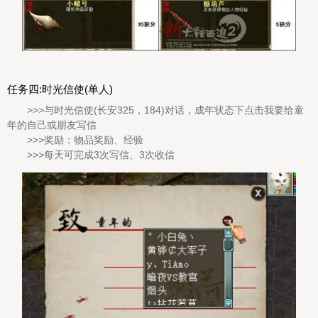
任务四:时光信使(单人)
>>>与时光信使(长安325，184)对话，成年状态下点击我要给童
年的自己或朋友写信
>>>奖励：物品奖励、经验
>>>每天可完成3次写信、3次收信