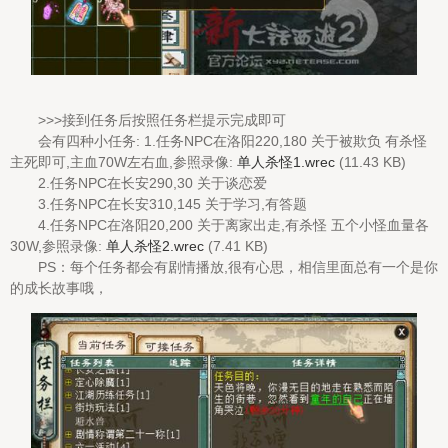
>>>接到任务后按照任务栏提示完成即可
会有四种小任务: 1.任务NPC在洛阳220,180 关于被欺负 有杀怪
主死即可,主血70W左右血,参照录像:
单人杀怪1.wrec
(11.43 KB)
2.任务NPC在长安290,30 关于谈恋爱
3.任务NPC在长安310,145 关于学习,有答题
4.任务NPC在洛阳20,200 关于离家出走,有杀怪 五个小怪血量各
30W,参照录像:
单人杀怪2.wrec
(7.41 KB)
PS：每个任务都会有剧情播放,很有心思，相信里面总有一个是你
的成长故事哦，