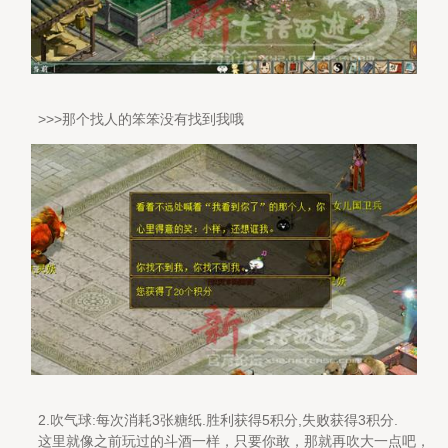
>>>那个找人的笨笨没有找到我哦
2.吹气球:每次消耗3张糖纸.胜利获得5积分,失败获得3积分.
这里就像之前玩过的斗酒一样，只要你敢，那就再吹大一点吧，