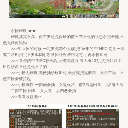
杀怪难度:★★
难度其实不高，但主要还是保证的前三在不死的状态杀完全部,不
然无任何奖励.
>>>组队伍的时候,一定要先加个人族,把“童年的***”NPC,使用一法
或二法B冰住(不要4冰啊,等很多回合很郁闷的)，再杀怪即可.
>>>“童年的***”NPC敏最高,无伤害能力,血大概40万,抗抽44以上.
所以秒两下还是死不了的.
>>>小怪无难度,随便抽秒砍即可,最好先把鬼解决，再杀主怪，不
然主怪会被拉起
>>>小怪属性:一排仙会抽、女鬼火法、前2男鬼回血、后2鬼火法
二排主怪 回血、女人毒、后四
念
会抽
>>>看看收益吧~~