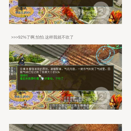
>>>92%了啊,怕怕.这样我就不吹了