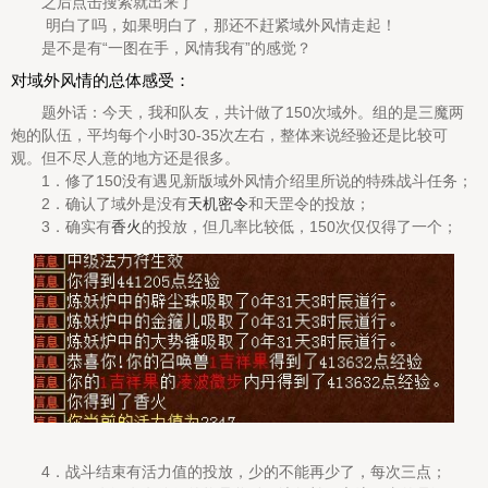
之后点击搜索就出来了
明白了吗，如果明白了，那还不赶紧域外风情走起！
是不是有“一图在手，风情我有”的感觉？
对域外风情的总体感受：
题外话：今天，我和队友，共计做了150次域外。组的是三魔两
炮的队伍，平均每个小时30-35次左右，整体来说经验还是比较可
观。但不尽人意的地方还是很多。
1．修了150没有遇见新版域外风情介绍里所说的特殊战斗任务；
2．确认了域外是没有
天机密令
和天罡令的投放；
3．确实有
香火
的投放，但几率比较低，150次仅仅得了一个；
4．战斗结束有活力值的投放，少的不能再少了，每次三点；