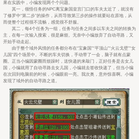
果在实践中，小编发现两个个问题。
其一，领悟任务的NPC离宝象国皇宫门口的车夫太近了，就没有
了修罗中“第二步”的操作，从而导致第三步的操作就要站在原地，从
而使整个过程很不流畅，感觉很不舒服。
其二，每4个任务为一组，任务与任务之间多以车夫之间的转换为
主，在每一次输入搜索，很是麻烦。无奈中小编放弃了自动寻路，又
开始手动走起。
由于整个域外风情的任务都分布在“宝象国”“平顶山”“火云戈壁”“女
儿国”四个场景中。不断的车夫切换，手动带了一会，脑子就有点蒙
圈。正当小编因蒙圈而烦躁时，送快递的来敲门，正好任务是去女儿
国，小编就用了自动寻路去女儿国，小编就去签收快递了，但当小编
在次回到电脑前的时候，小编眼前一亮。我次奥，意外惊喜啊。小编
发现了域外的自动寻路之道。