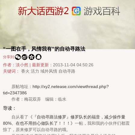
“一图在手，风情我有”的自动寻路法




分享到:
作者：淡小然 |
最新更新：
2013-11-04 04:50:26
关键词：
香火
活力
域外风情
自动寻路
原帖地址：
http://xy2.netease.com/viewthread.php?
tid=2347386
作者：梅花双弄 编辑：临水
导读：
自从看了
《『自动寻路法修罗』修罗队长的福音，减少操作量
80%、在也不用担心做队长了！！！》
一帖，我和我的小伙伴们都震
惊了，原来修罗可以自动寻路的哦。