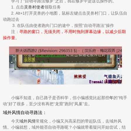
学习了“自动寻路法修罗”之后，我在修罗中是这么操作的。
1. 点击
灵兽村使者
领取任务
2. Alt+1打开灵兽的小地图，鼠标左键点击灵兽村门口，让队伍自
动跑过去
3. 在队伍由使者跑向门口的途中，按照“自动寻路法”操作
注：
寻路的窗口，无须关闭，不用时拖到屏幕边缘，以减少后期
操作量
。
小编不知道，自己路子是否科学，但小编感觉比起那些
年
的“纯手
动”好了很多，至少没有再把“龙窟”跑到“凤巢”去。
域外风情自动寻路法：
今天
域外风情
常规化，小编又兴高采烈的带起队伍，去域外风
情。小编就想，域外能否自动寻路呢？小编就带着疑问开始尝试，结