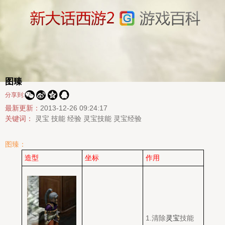
图臻




分享到:
最新更新：
2013-12-26 09:24:17
关键词：
灵宝
技能
经验
灵宝技能
灵宝经验
图臻：
造型
坐标
作用
1.清除
灵宝
技能