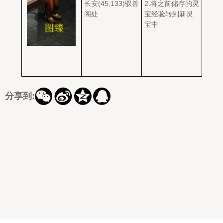
长安(45,133)驭兽
2.将之前储存的灵
阁处
宝经验转到新灵
宝中




分享到: