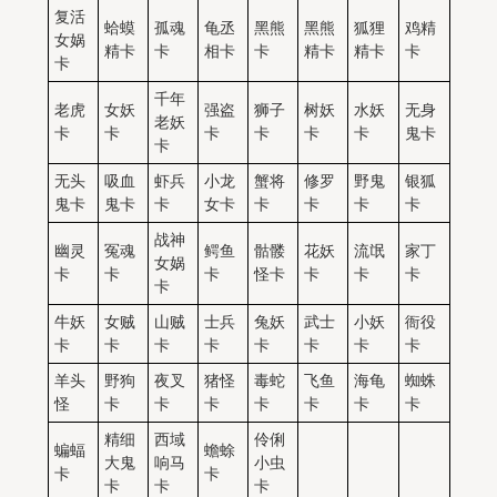
复活
蛤蟆
孤魂
龟丞
黑熊
黑熊
狐狸
鸡精
女娲
精卡
卡
相卡
卡
精卡
精卡
卡
卡
千年
老虎
女妖
强盗
狮子
树妖
水妖
无身
老妖
卡
卡
卡
卡
卡
卡
鬼卡
卡
无头
吸血
虾兵
小龙
蟹将
修罗
野鬼
银狐
鬼卡
鬼卡
卡
女卡
卡
卡
卡
卡
战神
幽灵
冤魂
鳄鱼
骷髅
花妖
流氓
家丁
女娲
卡
卡
卡
怪卡
卡
卡
卡
卡
牛妖
女贼
山贼
士兵
兔妖
武士
小妖
衙役
卡
卡
卡
卡
卡
卡
卡
卡
羊头
野狗
夜叉
猪怪
毒蛇
飞鱼
海龟
蜘蛛
怪
卡
卡
卡
卡
卡
卡
卡
精细
西域
伶俐
蝙蝠
蟾蜍
大鬼
响马
小虫
卡
卡
卡
卡
卡