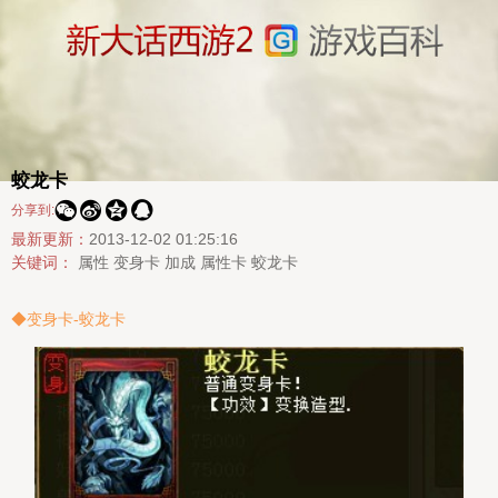
蛟龙卡




分享到:
最新更新：
2013-12-02 01:25:16
关键词：
属性
变身卡
加成
属性卡
蛟龙卡
◆变身卡-蛟龙卡