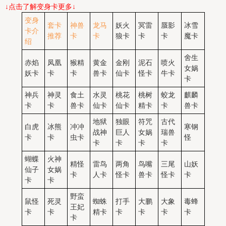
↓点击了解变身卡更多↓
变身
套卡
神兽
龙马
妖火
冥雷
蜃影
冰雪
卡
介
推荐
卡
卡
狼卡
卡
卡
魔卡
绍
舍生
赤焰
凤凰
猴精
黄金
金刚
泥石
喷火
女娲
妖卡
卡
卡
兽卡
仙卡
怪卡
牛卡
卡
神兵
神灵
食土
水灵
桃花
桃树
蛟龙
麒麟
卡
卡
兽卡
仙卡
仙卡
精卡
卡
兽卡
地狱
独眼
符咒
古代
白虎
冰熊
冲冲
寒钢
战神
巨人
女娲
瑞兽
卡
卡
虫卡
怪
卡
卡
卡
卡
蝴蝶
火神
精怪
雷鸟
两角
鸟嘴
三尾
山妖
仙子
女娲
卡
人卡
怪卡
兽卡
怪卡
卡
卡
卡
野蛮
鼠怪
死灵
蜘蛛
打手
大鹏
大象
毒蜂
王妃
卡
卡
精卡
卡
卡
卡
卡
卡