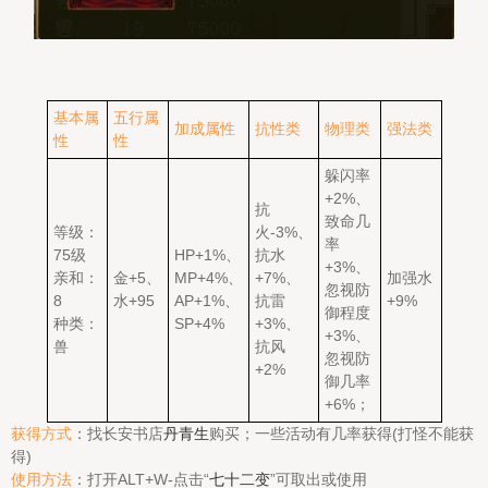
基本属
五行属
加成属性
抗性类
物理类
强法类
性
性
躲闪率
+2%、
抗
致命几
等级：
火-3%、
率
75级
HP+1%、
抗水
+3%、
亲和：
金+5、
MP+4%、
+7%、
加强水
忽视防
8
水+95
AP+1%、
抗雷
+9%
御程度
种类：
SP+4%
+3%、
+3%、
兽
抗风
忽视防
+2%
御几率
+6%；
获得方式
：找长安书店
丹青生
购买；一些活动有几率获得(打怪不能获
得)
使用方法
：打开ALT+W-点击“
七十二变
”可取出或使用