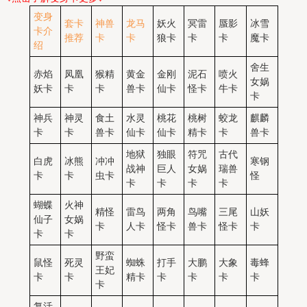
变身
套卡
神兽
龙马
妖火
冥雷
蜃影
冰雪
卡
介
推荐
卡
卡
狼卡
卡
卡
魔卡
绍
舍生
赤焰
凤凰
猴精
黄金
金刚
泥石
喷火
女娲
妖卡
卡
卡
兽卡
仙卡
怪卡
牛卡
卡
神兵
神灵
食土
水灵
桃花
桃树
蛟龙
麒麟
卡
卡
兽卡
仙卡
仙卡
精卡
卡
兽卡
地狱
独眼
符咒
古代
白虎
冰熊
冲冲
寒钢
战神
巨人
女娲
瑞兽
卡
卡
虫卡
怪
卡
卡
卡
卡
蝴蝶
火神
精怪
雷鸟
两角
鸟嘴
三尾
山妖
仙子
女娲
卡
人卡
怪卡
兽卡
怪卡
卡
卡
卡
野蛮
鼠怪
死灵
蜘蛛
打手
大鹏
大象
毒蜂
王妃
卡
卡
精卡
卡
卡
卡
卡
卡
复活