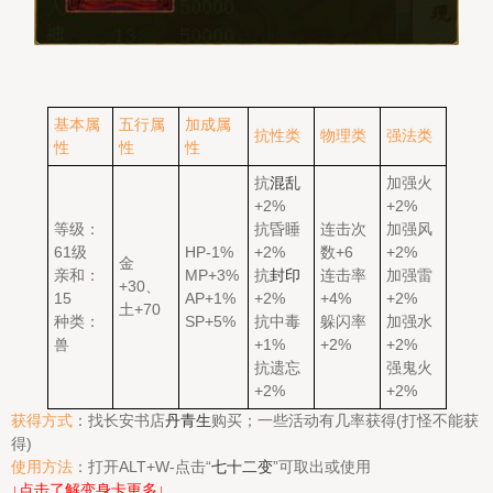
基本属
五行属
加成属
抗性类
物理类
强法类
性
性
性
抗
混乱
加强火
+2%
+2%
等级：
抗昏睡
连击次
加强风
61级
HP-1%
+2%
数+6
+2%
金
亲和：
MP+3%
抗
封印
连击率
加强雷
+30、
15
AP+1%
+2%
+4%
+2%
土+70
种类：
SP+5%
抗中毒
躲闪率
加强水
兽
+1%
+2%
+2%
抗遗忘
强鬼火
+2%
+2%
获得方式
：找长安书店
丹青生
购买；一些活动有几率获得(打怪不能获
得)
使用方法
：打开ALT+W-点击“
七十二变
”可取出或使用
↓点击了解变身卡更多↓