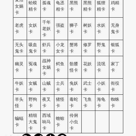
蛤蟆
孤魂
龟丞
黑熊
黑熊
狐狸
鸡精
女娲
精卡
卡
相卡
卡
精卡
精卡
卡
卡
千年
老虎
女妖
强盗
狮子
树妖
水妖
无身
老妖
卡
卡
卡
卡
卡
卡
鬼卡
卡
无头
吸血
虾兵
小龙
蟹将
修罗
野鬼
银狐
鬼卡
鬼卡
卡
女卡
卡
卡
卡
卡
战神
幽灵
冤魂
鳄鱼
骷髅
花妖
流氓
家丁
女娲
卡
卡
卡
怪卡
卡
卡
卡
卡
牛妖
女贼
山贼
士兵
兔妖
武士
小妖
衙役
卡
卡
卡
卡
卡
卡
卡
卡
羊头
野狗
夜叉
猪怪
毒蛇
飞鱼
海龟
蜘蛛
怪
卡
卡
卡
卡
卡
卡
卡
精细
西域
伶俐
蝙蝠
蟾蜍
大鬼
响马
小虫
卡
卡
卡
卡
卡