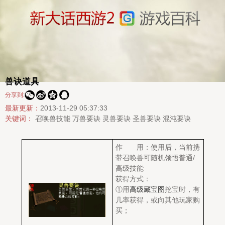
兽诀道具




分享到:
最新更新：
2013-11-29 05:37:33
关键词：
召唤兽技能
万兽要诀
灵兽要诀
圣兽要诀
混沌要诀
作 用：使用后，当前携
带召唤兽可随机领悟普通/
高级技能
获得方式：
①用
高级藏宝图
挖宝时，有
几率获得，或向其他玩家购
买；