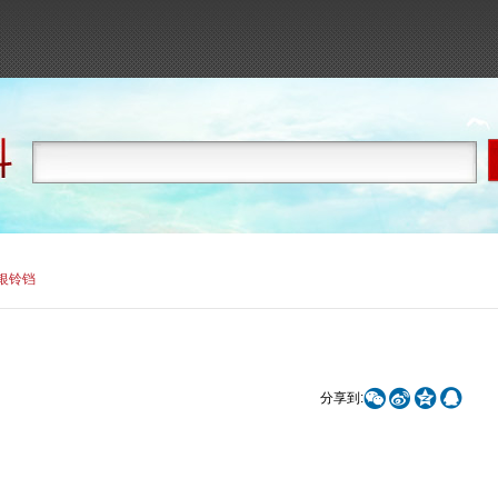
银铃铛




分享到: