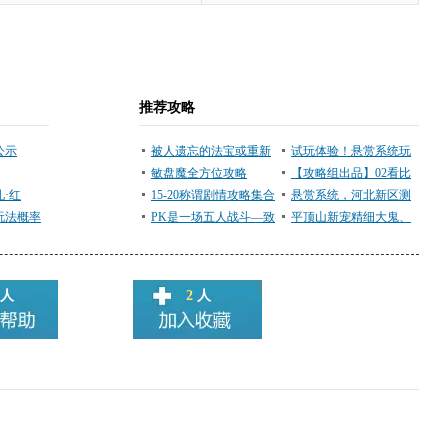
推荐攻略
公示
被人遗忘的法宝或重新
试玩体验！悬赏系统玩
引人重视？
敏盘魔全方位攻略
法
【攻略组出品】02看比
·红
15-20称谓剧情攻略集合
武：2014比武大会PK流
悬赏系统，河北新区测
玩法概率
PK是一场五人战斗—致
行趋势浅析
试服务器玩法介绍
平顶山新宠精细大鬼、
指挥、队员的话
伶俐小虫初值及全方位
图
人
2
人