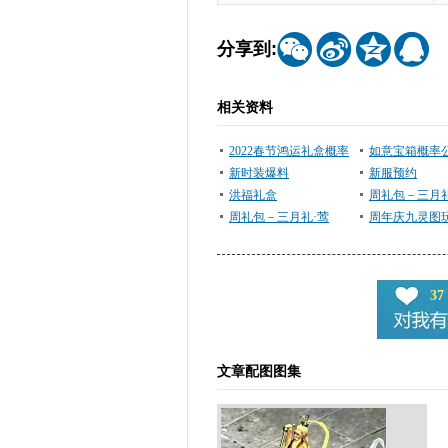




分享到:
相关资料
2022春节鸿运礼盒概率
如意宝箱概率
公示
新时装爆料
新服预约
洪福礼盒
周礼包－三月礼
周礼包－三月礼·莺
周年庆九灵图
说明
37
文章配图图集