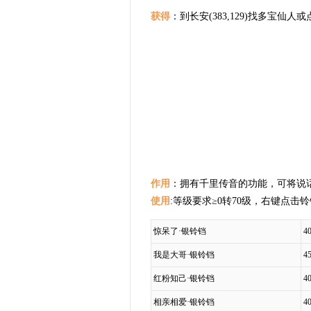
获得
：到长安(383,129)找多宝仙人或
作用
：拥有千里传音的功能，可将说
使用
:等级要求≥0转70级，右键点
惊呆了·银铃铛
4
我是大哥·银铃铛
4
红粉知己·银铃铛
4
相亲相爱·银铃铛
4