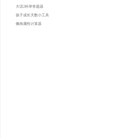
大话2科举答题器
孩子成长天数小工具
佩饰属性计算器