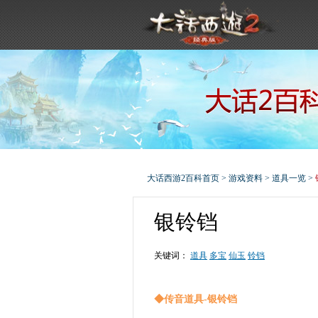
大话西游2百科首页
>
游戏资料
>
道具一览
>
银铃铛
关键词：
道具
多宝
仙玉
铃铛
◆传音道具-银铃铛