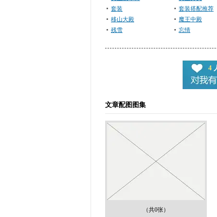
套装
套装搭配推荐
移山大殿
魔王中殿
残雪
忘情
4
文章配图图集
（共0张）