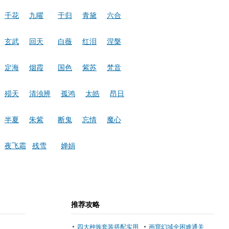
千花
九曜
于归
青黛
六合
玄武
回天
白薇
红泪
涅槃
定海
烟霞
国色
紫苏
梵音
殒天
清浊辨
孤鸿
太皓
昂日
半夏
朱紫
断鬼
忘情
魔心
夜飞霜
残雪
婵娟
推荐攻略
四大种族套装搭配实用
画窟幻域全困难通关