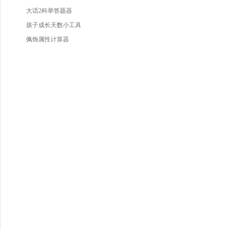
大话2科举答题器
孩子成长天数小工具
佩饰属性计算器