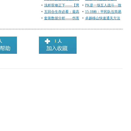
篇
浅析双修正下——【男
PK是一场五人战斗—致
人】该如何演绎自己的
五回合生存必看：最高
指挥、队员的话
15-18称：平民队伍简易
精彩
难度天星天勇星杀法解
套装数据分析——伤害
版攻略
卓越移山快速通关方法
析
更重品质，移形换影成
功率100%！
人
1
人