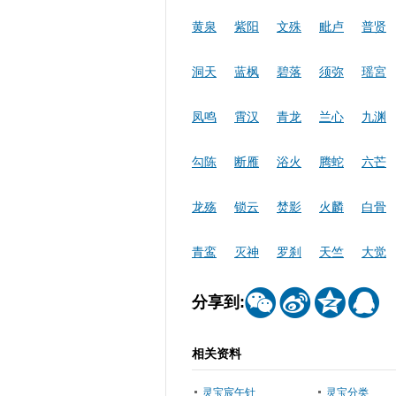
黄泉
紫阳
文殊
毗卢
普贤
洞天
蓝枫
碧落
须弥
瑶宮
凤鸣
霄汉
青龙
兰心
九渊
勾陈
断雁
浴火
腾蛇
六芒
龙殇
锁云
焚影
火麟
白骨
青鸾
灭神
罗刹
天竺
大觉




分享到:
相关资料
灵宝宸午针
灵宝分类