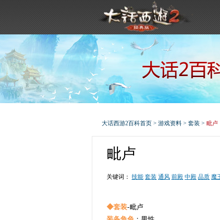
大话西游2百科首页
>
游戏资料
>
套装
>
毗卢
毗卢
关键词：
技能
套装
通风
前殿
中殿
品质
魔
◆套装
-毗卢
装备角色
：男性