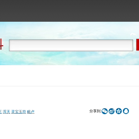




分享到:
王
浑天
灵宝玉符
毗卢