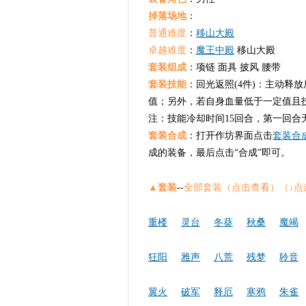
掉落场地
：
普通难度
：
移山大殿
卓越难度
：
魔王中殿
移山大殿
套装组成
：项链 面具 披风 腰带
套装技能
：回光返照(4件)：主动释
值；另外，若自身血量低于一定值且
注：技能冷却时间15回合，第一回合
套装合成
：打开作坊界面点击
套装合
成的装备，最后点击“合成”即可。
▲套装
--
全部套装（点击查看）（
重楼
灵台
冬葵
秋桑
魔竭
狂阳
雅声
八荒
残梦
聆音
翼火
破军
释厄
寒鸦
朱雀