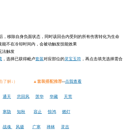
放后，移除自身负面状态，同时该回合内受到的所有伤害转化为生命
技能不在冷却时间内，会被动触发技能效果
无法触发
成
，选择已获得毗卢
套装
对应部位的
灵宝玉符
，再点击填充选择需合
↓点击了解↓） ▲
套装搭配推荐
--
点我查看
通天
悲回风
莲华
华藏
天荒
寒隐
知秋
容止
惊鸿
燃灯
战魂
风摄
广寒
禅林
灵吉