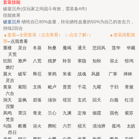
套装技能
破釜沉舟(仅玩家之间战斗有效，需装备4件)
技能效果
破釜沉舟:
牺牲自己80%血量，转化牺牲血量的50%为自己的攻击力，
持续2回合
▲套装
--
全部套装（点击查看）（↓点击了解↓） ▲
套装搭配推
荐
--
点我查看
重楼
灵台
冬葵
秋桑
魔竭
通天
悲回风
莲华
华藏
天荒
狂阳
雅声
八荒
残梦
聆音
寒隐
知秋
容止
惊鸿
燃灯
翼火
破军
释厄
寒鸦
朱雀
战魂
风摄
广寒
禅林
灵吉
黄泉
紫阳
文殊
毗卢
普贤
千花
九曜
于归
青黛
六合
洞天
蓝枫
碧落
须弥
瑶宮
玄武
回天
白薇
红泪
涅槃
凤鸣
霄汉
青龙
兰心
九渊
定海
烟霞
国色
紫苏
梵音
勾陈
断雁
浴火
腾蛇
六芒
殒天
清浊辨
孤鸿
太皓
昂日