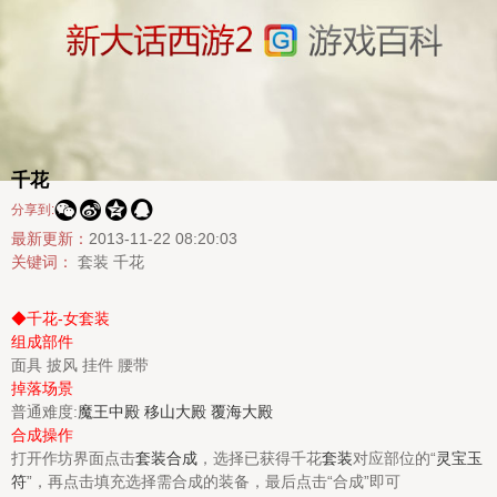
千花




分享到:
最新更新：
2013-11-22 08:20:03
关键词：
套装
千花
◆千花-女套装
组成部件
面具 披风 挂件 腰带
掉落场景
普通难度:
魔王中殿
移山大殿
覆海大殿
合成操作
打开作坊界面点击
套装合成
，选择已获得千花
套装
对应部位的“
灵宝玉
符
”，再点击填充选择需合成的装备，最后点击“合成”即可