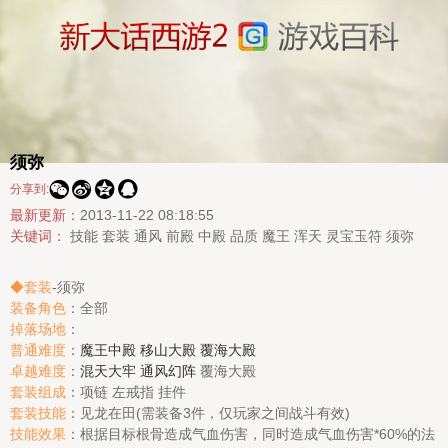
须弥




分享到:
最新更新：
2013-11-22 08:18:55
关键词：
技能
套装
通风
前殿
中殿
品质
魔王
浑天
灵宝玉符
须弥
◆套装
-须弥
装备角色
：全部
掉落场地
：
普通难度
：
魔王中殿
移山大殿
覆海大殿
卓越难度
：
混天大牢
通风幻阵
覆海大殿
套装组成
：项链 左戒指 挂件
套装技能
：见龙在田(需装备3件，仅玩家之间战斗有效)
技能效果
：根据目标根骨造成气血伤害，同时造成气血伤害*60%的法