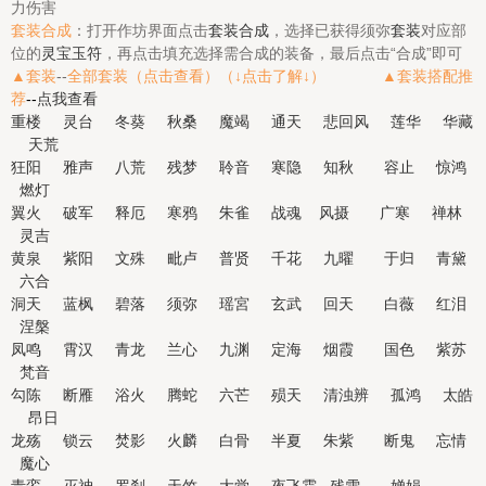
力伤害
套装合成
：打开作坊界面点击
套装合成
，选择已获得须弥
套装
对应部
位的
灵宝玉符
，再点击填充选择需合成的装备，最后点击“合成”即可
▲套装
--
全部套装（点击查看）（↓点击了解↓） ▲
套装搭配推
荐
--
点我查看
重楼
灵台
冬葵
秋桑
魔竭
通天
悲回风
莲华
华藏
天荒
狂阳
雅声
八荒
残梦
聆音
寒隐
知秋
容止
惊鸿
燃灯
翼火
破军
释厄
寒鸦
朱雀
战魂
风摄
广寒
禅林
灵吉
黄泉
紫阳
文殊
毗卢
普贤
千花
九曜
于归
青黛
六合
洞天
蓝枫
碧落
须弥
瑶宮
玄武
回天
白薇
红泪
涅槃
凤鸣
霄汉
青龙
兰心
九渊
定海
烟霞
国色
紫苏
梵音
勾陈
断雁
浴火
腾蛇
六芒
殒天
清浊辨
孤鸿
太皓
昂日
龙殇
锁云
焚影
火麟
白骨
半夏
朱紫
断鬼
忘情
魔心