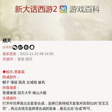
殒天




分享到:
最新更新：
2013-11-22 08:14:55
关键词：
套装
殒天
◆殒天-男套装
组成部件：
帽子 项链 面具 左戒指 披风
掉落场景：
普通难度:混天大牢 移山大殿
合成操作：
打开作坊界面点击套装合成，选择已获得殒天套装对应部位的“灵宝玉
符”，再点击填充选择需合成的装备，最后点击“合成”即可。