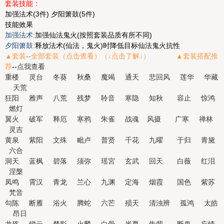
套装技能：
加强法术(3件) 夕阳箫鼓(5件)
技能效果
加强法术:
加强仙法鬼火(按照套装品质有所不同)
夕阳箫鼓:
释放法术(仙法，鬼火)时降低目标仙法鬼火抗性
▲套装
--
全部套装（点击查看）（↓点击了解↓） ▲
套装搭配推
荐
--
点我查看
重楼
灵台
冬葵
秋桑
魔竭
通天
悲回风
莲华
华藏
天荒
狂阳
雅声
八荒
残梦
聆音
寒隐
知秋
容止
惊鸿
燃灯
翼火
破军
释厄
寒鸦
朱雀
战魂
风摄
广寒
禅林
灵吉
黄泉
紫阳
文殊
毗卢
普贤
千花
九曜
于归
青黛
六合
洞天
蓝枫
碧落
须弥
瑶宮
玄武
回天
白薇
红泪
涅槃
凤鸣
霄汉
青龙
兰心
九渊
定海
烟霞
国色
紫苏
梵音
勾陈
断雁
浴火
腾蛇
六芒
殒天
清浊辨
孤鸿
太皓
昂日