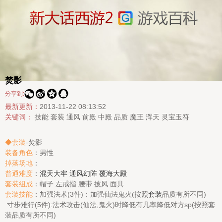
焚影




分享到:
最新更新：
2013-11-22 08:13:52
关键词：
技能
套装
通风
前殿
中殿
品质
魔王
浑天
灵宝玉符
◆套装
-焚影
装备角色
：男性
掉落场地
：
普通难度
：
混天大牢
通风幻阵
覆海大殿
套装组成
：帽子 左戒指 腰带 披风 面具
套装技能
：加强法术(3件)：加强仙法鬼火(按照
套装
品质有所不同)
寸步难行(5件):法术攻击(仙法,鬼火)时降低有几率降低对方sp(按照套
装品质有所不同)