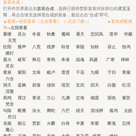
套装合成
：
打开作坊界面点击
套装合成
，选择已获得焚影套装对应部位的
灵宝玉
符
，再点击填充选择需合成的装备，最后点击“合成”即可。
▲套装
--
全部套装（点击查看）（↓点击了解↓） ▲
套装搭配推
荐
--
点我查看
重楼
灵台
冬葵
秋桑
魔竭
通天
悲回风
莲华
华藏
天荒
狂阳
雅声
八荒
残梦
聆音
寒隐
知秋
容止
惊鸿
燃灯
翼火
破军
释厄
寒鸦
朱雀
战魂
风摄
广寒
禅林
灵吉
黄泉
紫阳
文殊
毗卢
普贤
千花
九曜
于归
青黛
六合
洞天
蓝枫
碧落
须弥
瑶宮
玄武
回天
白薇
红泪
涅槃
凤鸣
霄汉
青龙
兰心
九渊
定海
烟霞
国色
紫苏
梵音
勾陈
断雁
浴火
腾蛇
六芒
殒天
清浊辨
孤鸿
太皓
昂日
龙殇
锁云
焚影
火麟
白骨
半夏
朱紫
断鬼
忘情
魔心