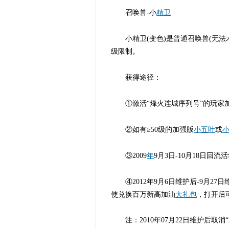
召唤兽-小
精卫
小精卫(变色)是普通召唤兽(无法术
级限制。
获得途径：
①激活“烽火连城序列号”的玩家加
②如有≥50级的加强版
小五叶
或
③2009
年
9月3日-10月18日
④2012年9月6日维护后-9月2
使兑换百万新高加油
大礼包
，打开后
注：2010年07月22日维护后取消