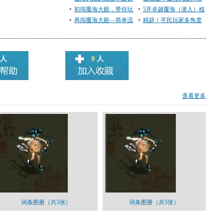
初闯覆海大殿，带你玩
以及详细攻略
5开卓越覆海（潜入）植
转新副本！
再闯覆海大殿—简单流
物人玩家大型攻略
精辟！平民玩家多角度
程攻略
谈论敏系仙
人
0
人
查看更多
词条图册（共5张）
词条图册（共5张）