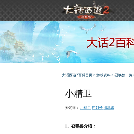
大话西游2百科首页
>
游戏资料
>
召唤兽一览
小精卫
关键词：
小精卫
序列号
御武盟
1、召唤兽介绍：