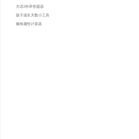
大话2科举答题器
孩子成长天数小工具
佩饰属性计算器