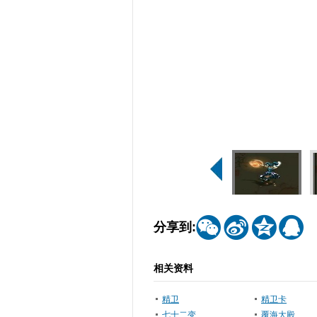




分享到:
相关资料
精卫
精卫卡
七十二变
覆海大殿