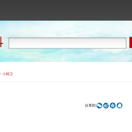
>
小精卫




分享到: