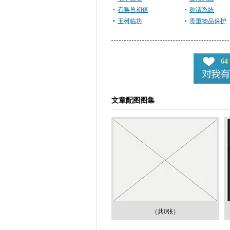
召唤兽初值
称谓系统
玉树临坊
贵重物品保护
64
文章配图图集
（共0张）