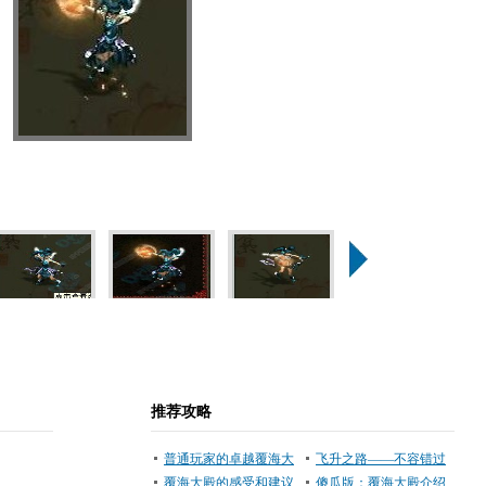
推荐攻略
普通玩家的卓越覆海大
飞升之路——不容错过
殿杀法
覆海大殿的感受和建议
的域外风情！
傻瓜版：覆海大殿介绍