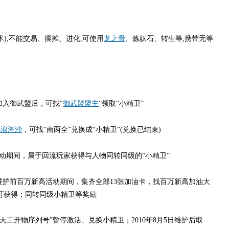
),不能交易、摆摊、进化,可使用
龙之骨
、炼妖石、转生等,携带无等
入御武盟后，可找“
御武盟盟主
”领取“小精卫”
小浪淘沙
，可找“南两全”兑换成“小精卫”(兑换已结束)
回流活动期间，属于回流玩家获得与人物同转同级的“小精卫”
7日维护前百万新高活动期间，集齐全部13张加油卡，找百万新高加油大
可获得：同转同级小精卫等奖励
“天工开物序列号”暂停激活、兑换小精卫；2010年8月5日维护后取