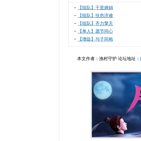
【组队】千里婵娟
【组队】扶危济难
【组队】齐力擎天
【单人】愿节同心
【增益】与子同袍
本文作者：渔村守护 论坛地址：