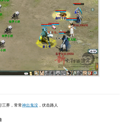
三界，常常
神出鬼没
，伏击路人
难