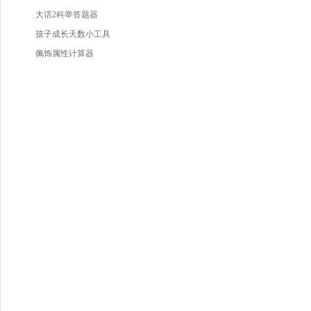
大话2科举答题器
孩子成长天数小工具
佩饰属性计算器