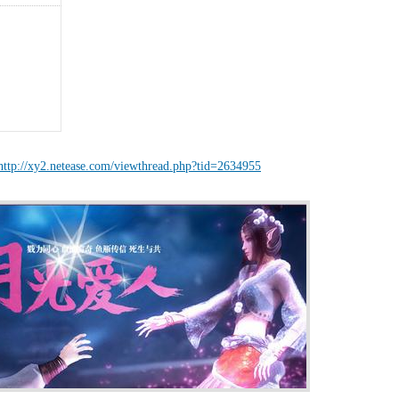
http://xy2.netease.com/viewthread.php?tid=2634955