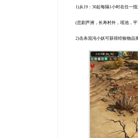
1)从19：30起每隔1小时在任一
(悲剧芦洲，长寿村外，瑶池，平顶
2)击杀混沌小妖可获得经验物品