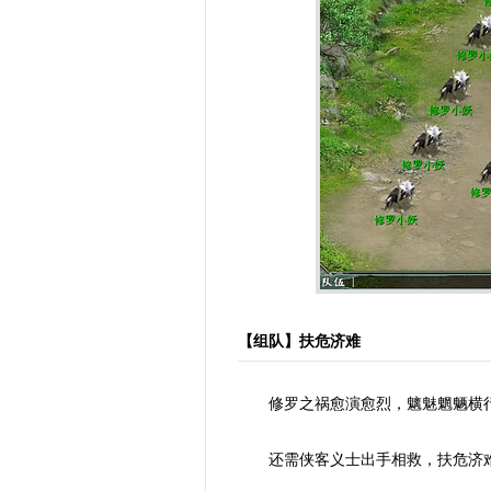
【组队】扶危济难
修罗之祸愈演愈烈，魑魅魍魉横行
还需侠客义士出手相救，扶危济