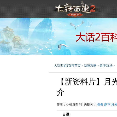
大话西游2百科首页
>
玩家攻略
>
副本玩法
>
【新资料片】月
介
作者：小强真郁闷 |
关键词：
任务
副本
月
目录