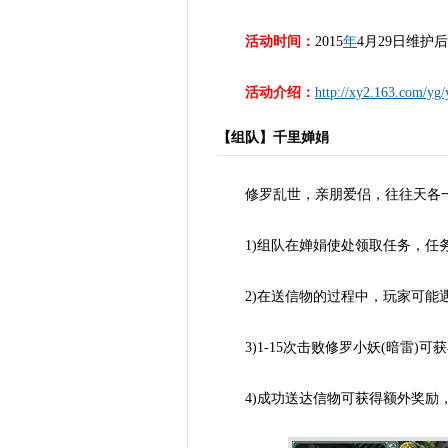
活动时间：
2015
年
4月29日维护后
活动介绍：
http://xy2.163.com/yg/
【组队】千里婵娟
修罗乱世，亲朋爱侣，往往天各一
1)组队在婵娟使处领取任务，任务
2)在送信物的过程中，玩家可能遇
3)1-15次击败修罗小妖(暗雷)可
4)成功送达信物可获得额外奖励，