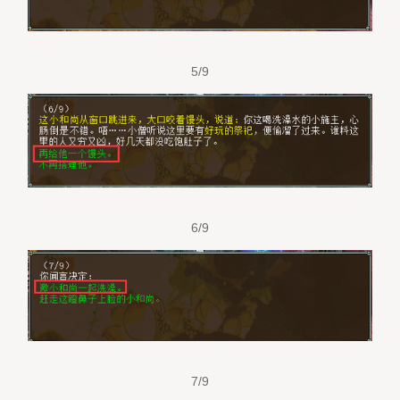
5/9
6/9
7/9