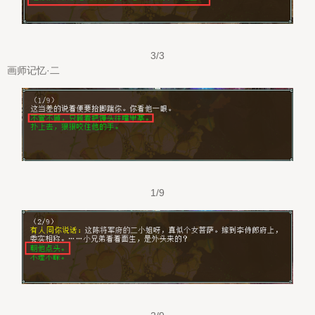
3/3
画师记忆·二
1/9