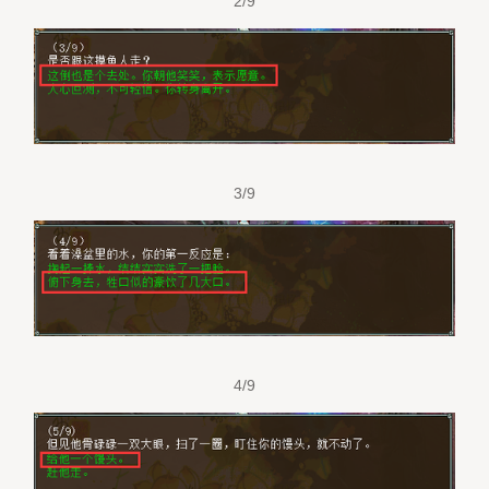
2/9
3/9
4/9