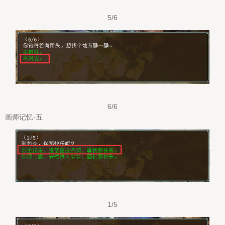
5/6
6/6
画师记忆·五
1/5