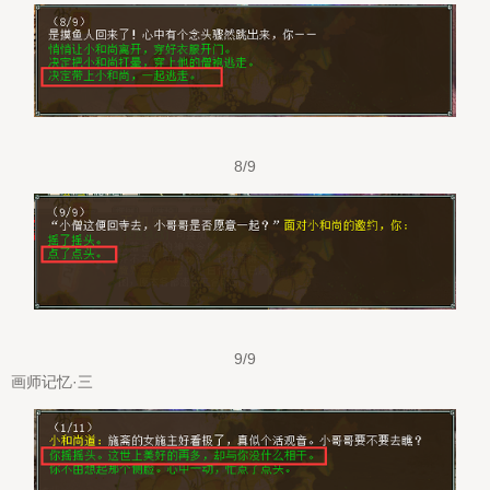
8/9
9/9
画师记忆·三