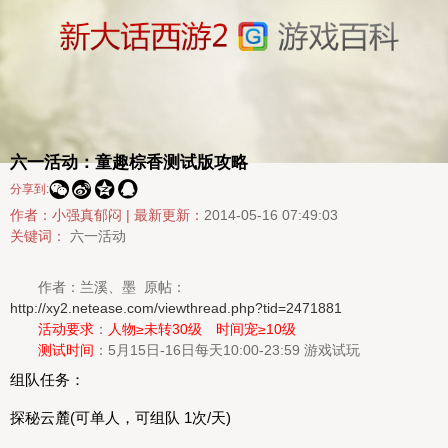
六一活动：童趣棕香测试版攻略




分享到:
作者：小强真郁闷 |
最新更新：
2014-05-16 07:49:03
关键词：
六一活动
作者：兰溪、墨 原帖：
http://xy2.netease.com/viewthread.php?tid=2471881
活动要求
：
人物≥未转30级 时间宠≥10级
测试时间
：5月15日-16日每天10:00-23:59 游戏试玩
组队任务：
探秘云麓(可单人，可组队 1次/天)