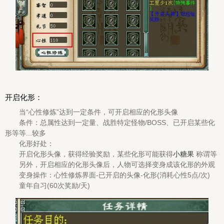
开启化形：
当“心性修炼”达到一定条件，可开启相应的化形头像
条件：总属性达到一定量、战胜特定怪物/BOSS、已开启某些化
形等等...较多
化形好处：
开启化形头像，获得经验奖励，某些化形可能获得
小糖果
称谓等
另外，开启相应的化形头像后，人物可选择变身成该化形的外观
变身操作：心性修炼界面-已开启的头像-化形(消耗心性5点/次)
童年自习(60次奖励/天)