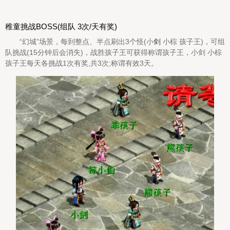
稚童挑战BOSS(组队 3次/天有奖)
“幻城”场景，每到整点、半点刷出3个怪(小
剑
小棕 孩子王)，可组
队挑战(15分钟后会消失)，战胜孩子王可获得称谓孩子王，小剑 小棕
孩子王每天各挑战1次有奖,共3次;称谓有效3天。