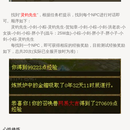
找到“
灵钧先生
”，根据任务栏提示，找到每个NPC进行对话即
可。顺序如下：
灵钧先生-小剑-小粽-灵钧先生-贺知章-小剑-小棕-小剑-洪老农-小
女孩-小剑-小棕-胖小子(战斗：25W血)-小棕-小剑-胖小子-胖小子-小
剑-小棕-灵钧先生
每找到一个NPC，即可获得相应的经验奖励，目前测试经验奖励
如下，总共20次(实际已全服开放时为准)：
心性修炼