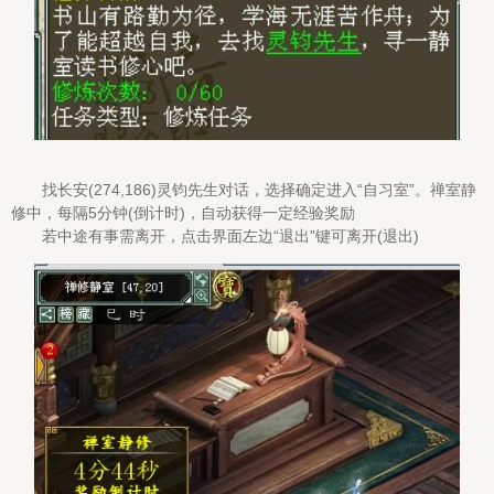
找长安(274,186)灵钧先生对话，选择确定进入“自习室”。禅室静
修中，每隔5分钟(倒计时)，自动获得一定经验奖励
若中途有事需离开，点击界面左边“退出”键可离开(退出)