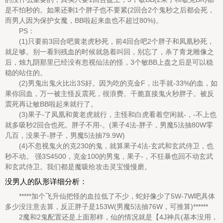
是不怕秒的。如果还剩1个胖子也不要紧(2回合2个鬼秒之后都会死，
而男人因为保护女魔，BB啦起来血也不超过80%)。
PS：
(1)只要前3回合吧黄老虎秒死，前4回合吧2个胖子和凤凰秒死，
就足够。别一看到残血的时候就急着叫回，别忘了，杀了青龙雕像之
后，烛九阴那里已经没有忽视仙法的怪，3个敏BB上盘之后是可以稳
稳的站住的。
(2)男鬼出鬼火比出3S好。因为吃的克金F，出手就-33%的血，如
果你回血，万一被主怪反震死，很浪费。干脆直接鬼火秒胖子。被反
震死再让敏BB啦起来就行了。
(3)果子-了凤凰和黄老虎就行，主怪和白虎看着空闲就-，-不上也
就多吸秒2回合也死。胖子不用-。(果子4法-胖子，男魔5法抽80W零
几百，没果子-胖子，男魔5法抽79.9W)
(4)不忽视鬼火的克230的鬼，就算果子4法-玄武和玄武侍卫，也
秒不动。 强3S4500，克金100的男鬼，果子-，不狂暴也回不动玄武
和玄武侍卫。我们都是魔吸给攻击灵宝慢慢磨。
没男人的队形详细分析：
*****加个飞升仙把怪的血拉低了不少，蛇好像少了5W-7W吧具体
多少没注意去算，反正胖子是153W(男魔5法抽76W，可推算)******
2魔和2鬼配置还是上面那样，仙的情况就是【4J神兵(基本没用，