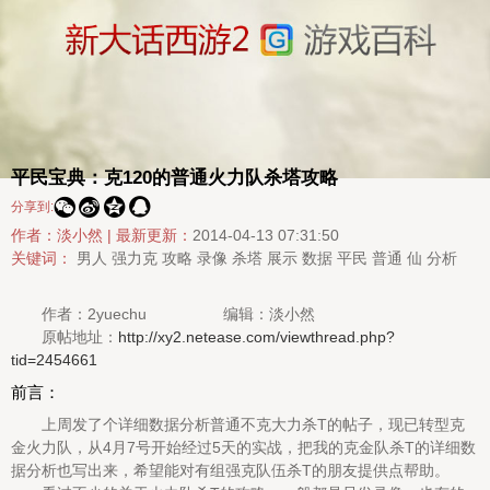
平民宝典：克120的普通火力队杀塔攻略




分享到:
作者：淡小然 |
最新更新：
2014-04-13 07:31:50
关键词：
男人
强力克
攻略
录像
杀塔
展示
数据
平民
普通
仙
分析
作者：2yuechu 编辑：淡小然
原帖地址：
http://xy2.netease.com/viewthread.php?
tid=2454661
前言：
上周发了个详细数据分析普通不克大力杀T的帖子，现已转型克
金火力队，从4月7号开始经过5天的实战，把我的克金队杀T的详细数
据分析也写出来，希望能对有组强克队伍杀T的朋友提供点帮助。