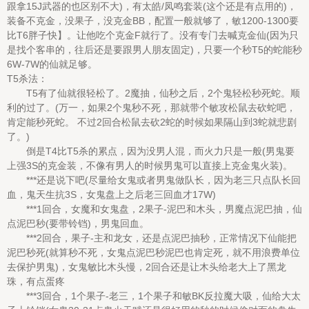
跟拿15J武器的也区别不大)，有太皓/凤鸣套装(这个还是有点用的)，
装备不克金，没果子，没克金BB，配置一般就够了，敏1200-1300要
比T6胖子快】。让他吃个克金F就行了。没有专门去喊克金仙(因为只
是找个客串的，往后还是要跟男人朋友固定)，只要一个秒T5的蛇能秒
6W-7W的仙就足够。
T5杀法：
T5有了仙就很轻松了。2魔抽，仙秒之后，2个鬼轻松秒死蛇。顺
利的过了。(万一，如果2个鬼秒不死，那就带个敏攻松鼠去砍蛇吧，
肯定能秒死蛇。 不过2回合松鼠去砍2蛇的时候如果隔山到3蛇就悲剧
了。)
倒是T4比T5杀的累点，因为没男人混，而火力只是一般(男鬼要
上强3S的克金装，不像有男人的时候男鬼可以直接上克金鬼火装)。
***还是说下吧(尽量给女鬼或者男鬼做队长，因为老三只点队长回
血，鬼天生抗3S，女鬼盘上之后老三回血才17W)
***1回合，女魔和女鬼盘，2果子-泥巴和木头，男魔点泥巴抽，仙
点泥巴秒(要带铃铛)，男鬼回血。
***2回合，果子-主和龙女，还是点泥巴抽秒，正常情况下仙能把
泥巴秒死(就算秒不死，女鬼点泥巴秒泥巴也肯定死，就不用浪费单位
去保护男鬼)，女鬼敏比木头慢，2回合还是让木头给老大上了黑龙
珠，有点蛋疼
***3回合，1个果子-老三，1个果子和敏BK反拉魔大吸，仙给大太