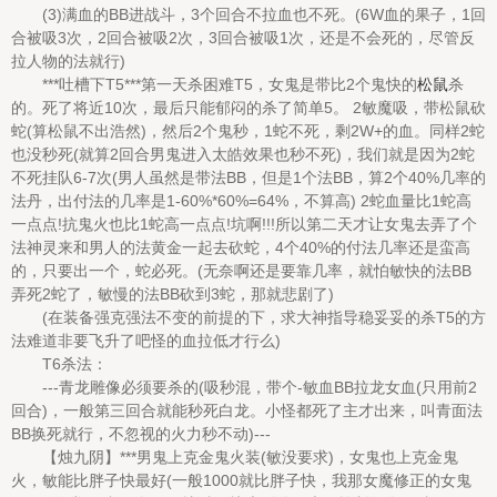
(3)满血的BB进战斗，3个回合不拉血也不死。(6W血的果子，1回
合被吸3次，2回合被吸2次，3回合被吸1次，还是不会死的，尽管反
拉人物的法就行)
***吐槽下T5***第一天杀困难T5，女鬼是带比2个鬼快的
松鼠
杀
的。死了将近10次，最后只能郁闷的杀了简单5。 2敏魔吸，带松鼠砍
蛇(算松鼠不出浩然)，然后2个鬼秒，1蛇不死，剩2W+的血。同样2蛇
也没秒死(就算2回合男鬼进入太皓效果也秒不死)，我们就是因为2蛇
不死挂队6-7次(男人虽然是带法BB，但是1个法BB，算2个40%几率的
法丹，出付法的几率是1-60%*60%=64%，不算高) 2蛇血量比1蛇高
一点点!抗鬼火也比1蛇高一点点!坑啊!!!所以第二天才让女鬼去弄了个
法神灵来和男人的法黄金一起去砍蛇，4个40%的付法几率还是蛮高
的，只要出一个，蛇必死。(无奈啊还是要靠几率，就怕敏快的法BB
弄死2蛇了，敏慢的法BB砍到3蛇，那就悲剧了)
(在装备强克强法不变的前提的下，求大神指导稳妥妥的杀T5的方
法难道非要飞升了吧怪的血拉低才行么)
T6杀法：
---青龙雕像必须要杀的(吸秒混，带个-敏血BB拉龙女血(只用前2
回合)，一般第三回合就能秒死白龙。小怪都死了主才出来，叫青面法
BB换死就行，不忽视的火力秒不动)---
【烛九阴】***男鬼上克金鬼火装(敏没要求)，女鬼也上克金鬼
火，敏能比胖子快最好(一般1000就比胖子快，我那女魔修正的女鬼