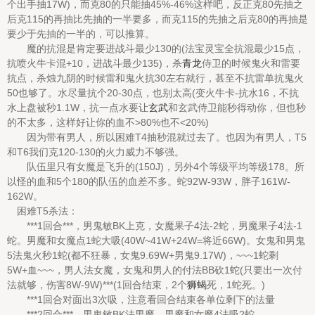
个出手抽17W)，而克80的只能抽45%-46%这样吧，反正克80先抽之
后克115的再抽比先抽的一半要多，而克115的先抽之后克80的再抽是
要少于先抽的一半的，可以推算。
魔的抗混是肯定要进战斗最少130的(法宝灵宝全抗混最少15点，
抗喷火牛卡混+10，进战斗最少135)，杀
青龙
侍卫的时候鬼火和雷要
抗点，杀烛九阴的时候雷和鬼火抗30左右就行，甚至不抗雷单抗鬼火
50也够了。水尽量抗个20-30点，也别太高(变火牛卡-抗水16，不抗
水上盘被秒1.1W，抗一点水要让
玄武
和玄武侍卫能秒得动你，但也秒
的不太多，这样好让你的血不>80%也不<20%)
因为带有男人，所以困难T4抽秒混就过去了。也因为有男人，T5
和T6我们克120-130的火力威力不够强。
队伍里只有女魔是飞升的(150J)，另外4个等级平均等级178。所
以怪的血和5个180的队伍的血差不多。蛇92W-93W，胖子161W-
162W。
困难T5杀法：
***1回合***，男鬼敏BK上克，女魔果子4法-2蛇，男魔果子4法-1
蛇。男魔和女魔点1蛇大吸(40W~41W+24W=将近66W)。女鬼和男鬼
5法鬼火秒1蛇(都不狂暴，女鬼9.69W+男鬼9.17W)，~~~1蛇剩
5W+血~~~，男人法女魔，女鬼和男人的付法BB砍1蛇(只要出一次付
法就够，伤害8W-9W)***(1回合结束，2个
狮蝎
死，1蛇死。)
***1回合对面出3次吸，注意看回合结束各单位剩下的法量
***2回合***，男鬼敏BK法男魔，男魔和女魔4法吸2蛇