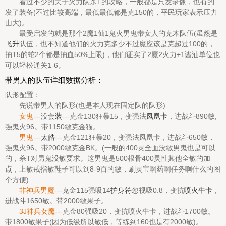
看过不少的关于火力队杀T的攻略，一般都是只发录像，也有的
发了装备(不过比较高端，最低最低都是克150的，平民玩家表示压力
山大)。
最受启发的就是那个2魔1仙1鬼火男鬼带女人的克木队伍(虽然是
飞升
队伍，也不知道他们的火力克多少不过魔应该是克超过100的，
抽T5的蛇2个都是抽血50%上限)，他们证实了2魔2火力+1酱油单位也
可以轻松通关1-6。
带男人的队伍详细数据分析：
队形配置：
先说带男人的队形(也是本人现在固定队的队形)
女鬼
---没
套装
---克金130狂暴15，变强法
凤凰卡
，进战斗890敏,
强鬼火96。带1150敏克金猫。
男鬼
---
太皓
---克金121狂暴20，变强法凤凰卡，进战斗650敏，
强鬼火96。带2000敏克金BK。(一般的400灵全血没敏男鬼也是可以
的，杀T对男鬼没敏要求。这男鬼是500根骨400灵性其他全敏的加
点，上敏戒指敏鞋子可以到8-9百的敏，刷灵宝啊药啊任务啊什么的图
个方便)
非神兵男魔
---克金115强吸14
护身符
忽视吸0.8，变抗
喷火牛卡
，
进战斗1650敏。带2000敏果子。
3J神兵女魔
---克金80强吸20，变抗喷火牛卡，进战斗1700敏。
带1800敏果子(因为低级所以敏低，等练到160也是有2000敏)。