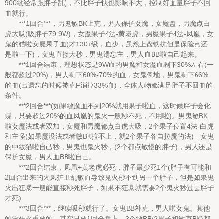
900敏经常跟胖子乱)，不比胖子快也影响不大，控制好血量胖子不回
血就行。
***1回合***，男鬼敏BK上克，男人保护女魔，女魔盘，男魔点白
虎大吸(吸胖子79.9W)，女魔果子4法-黄老虎，男魔果子4法-凤凰，女
鬼的猫啦女魔果子血(才130+级，血少，虽然上盘铁抗但是保险点还
是啦一下)，女鬼直接大秒，男鬼遗忘主，男人血BB啦自己起来。
***1回合结束，理想状态是9W血的男魔和女魔血剩下30%左右(一
般都超过20%)，男人剩下60%-70%的血，女鬼倒地，男鬼剩下66%
的血(出遗忘的时候被克F消掉33%血)，全体人物都满足胖子不回血的
条件。
***2回合***(如果敏魔血不到20%就用果子啦血，这时候胖子会化
蝶，只要超过20%的血凤凰的鬼火一般秒不死，不用啦)。男鬼敏BK
啦女魔法或者双加，女魔和男魔都点白虎大吸，2个果子位置4法-白虎
和主怪(如果魔没法或者敏BK拉不上，就2个果子各自拉魔的法)，女鬼
的中敏猫啦自己秒，男鬼也鬼火秒，(2个都点敏慢的胖子)，男人还是
保护女魔，男人血BB啦自己。
***2回合结束，凤凰+黄老虎必死，胖子最少死1个(胖子有可能和
2回合出来的火凤护卫乱敏而导致鬼火秒不到另一个胖子，但是如果鬼
火出狂暴一般能直接秒死胖子，如果不狂暴就需要2个鬼火秒过去胖子
才死)
***3回合***，继续吸秒就行了。女鬼BB补克，男人啦女鬼。其他
的没什么重要的，其实只要1回合盘上，3个敏BB(2果子和敏克BK)都