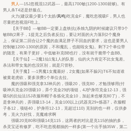
男人
---15J忽视混12武器---，最高1700敏(1200-1300就够)。有
男人杀T4还是舒服点。
火力(建议最少要1个太皓/
凤鸣
)吃克金F，魔吃忽视吸F，男人也
尽量把忽视混F吃上。
【关于BB】---敏BB一定要上盘铁抗(杀烛九阴的时候建议只带3个
敏BB(2果子，1提克之后负者反拉)，要让对面的火力落到2个魔身
上，保证第二回合让2个魔的血满足胖子不回血的要求，这也是要男人
控制敏1200-1300的原因，不和魔乱，也能啦女鬼)。剩下2个单位带
的随意，有果子更好，中低敏补克BB也行，没有就干脆带个血BB。
【关于仙】---2魔1仙1鬼1人的队形，仙的火力肯定不比女鬼差。
杀法和带女鬼的也没区别，就是只管秒。
【关于魔】---1男魔1女魔最好，2女魔(如果不躲闪)T6不知道谁
被黄老虎砍，要多浪费1个单位去拉。
魔的强吸和强克拿3J神兵的，强吸20，强克80，才勉强够用(付
吸神兵克金20强吸10，弄个克金29的项链，4J护身符克金12-13，强
吸5的抗仙法15J衣服和帽子各炼化克金10，加起来也够克80了)，不
是拿神兵的，弄强吸13-14，克金100以上(武器克29+炼器7，衣服帽
子各12，项链40，护身符12-13，克超过110) 克别的也一样，仅供参
考，克火力好找，克魔难求啊
强吸20克80和强吸14克115，这两者的对比是克115的抽的多，
杀灵宝还有修罗，吃不吃忽视都抽的一样多(第一个出手抽35W，第二