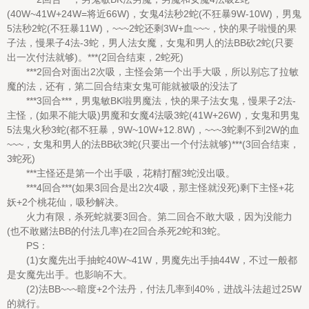
(40W~41W+24W=将近66W)，女鬼4法秒2蛇(不狂暴9W-10W)，男鬼
5法秒2蛇(不狂暴11W)，~~~2蛇还剩3W+血~~~，快的果子啦慢的果
子法，慢果子4法-3蛇，男人法女魔，女鬼和男人的法BB砍2蛇(只要
出一次付法就够)。***(2回合结束，2蛇死)
***2回合对面出2次吸，主怪会第一个出手大吸，所以别忘了拉敏
魔的法，还有，第二回合结束女鬼可能就被吸的没法了
***3回合***，男鬼敏BK啦男魔法，快的果子法女鬼，慢果子2法-
主怪，(如果不能大吸)男魔和女魔4法吸3蛇(41W+26W)，女鬼和男鬼
5法鬼火秒3蛇(都不狂暴，9W~10W+12.8W)，~~~3蛇剩不到2W的血
~~~，女鬼和男人的法BB砍3蛇(只要出一个付法就够)***(3回合结束，
3蛇死)
***主怪还是第一个出手吸，花精打醒3蛇没出吸。
***4回合***(如果3回合是出2次4吸，那主怪就没死)剩下主怪+花
妖+2个桃花仙，吸秒解决。
火力有限，杀死蛇就要3回合。第二回合不敢大吸，因为没能力
(也不敢赌法BB的付法几率)在2回合杀死2蛇和3蛇。
PS：
(1)女魔先出手抽蛇40W~41W，男魔先出手抽44W，不过一般都
是女魔先出手。也影响不大。
(2)法BB~~~暗度+2个法丹，付法几率到40%，进战斗法超过25W
的就行。