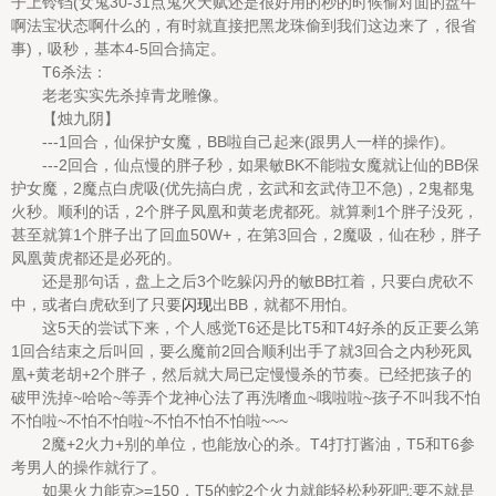
子上铃铛(女鬼30-31点鬼火天赋还是很好用的秒的时候偷对面的盘牛
啊法宝状态啊什么的，有时就直接把黑龙珠偷到我们这边来了，很省
事)，吸秒，基本4-5回合搞定。
T6杀法：
老老实实先杀掉青龙雕像。
【烛九阴】
---1回合，仙保护女魔，BB啦自己起来(跟男人一样的操作)。
---2回合，仙点慢的胖子秒，如果敏BK不能啦女魔就让仙的BB保
护女魔，2魔点白虎吸(优先搞白虎，玄武和玄武侍卫不急)，2鬼都鬼
火秒。顺利的话，2个胖子凤凰和黄老虎都死。就算剩1个胖子没死，
甚至就算1个胖子出了回血50W+，在第3回合，2魔吸，仙在秒，胖子
凤凰黄虎都还是必死的。
还是那句话，盘上之后3个吃躲闪丹的敏BB扛着，只要白虎砍不
中，或者白虎砍到了只要
闪现
出BB，就都不用怕。
这5天的尝试下来，个人感觉T6还是比T5和T4好杀的反正要么第
1回合结束之后叫回，要么魔前2回合顺利出手了就3回合之内秒死凤
凰+黄老胡+2个胖子，然后就大局已定慢慢杀的节奏。已经把孩子的
破甲洗掉~哈哈~等弄个龙神心法了再洗嗜血~哦啦啦~孩子不叫我不怕
不怕啦~不怕不怕啦~不怕不怕不怕啦~~~
2魔+2火力+别的单位，也能放心的杀。T4打打酱油，T5和T6参
考男人的操作就行了。
如果火力能克>=150，T5的蛇2个火力就能轻松秒死吧;要不就是